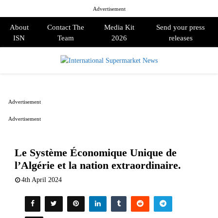
Advertisement
About
Contact The
Media Kit
Send your press
ISN
Team
2026
releases
PRIMARY
MENU
Advertisement
Advertisement
Le Système Économique Unique de
l’Algérie et la nation extraordinaire.
4th April 2024